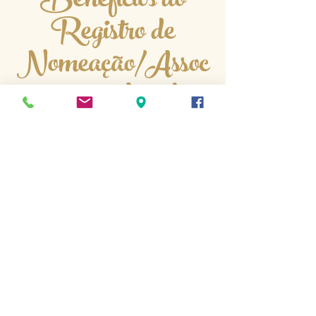
Benefícios do
Registro de
Nomeação/Assoc
iação Anual
Prêmios Educadores a Serviço da
Comunidade
Os benefícios de se tornar um
membro são os seguintes:
Registro oficial como “Educador a
serviço da comunidade”
Visibilidade mundial e registro entre
todas as iniciativas educacionais
Capacidade de adicionar/mostrar
seus programas, impacto educacional
para indicações a prêmios,