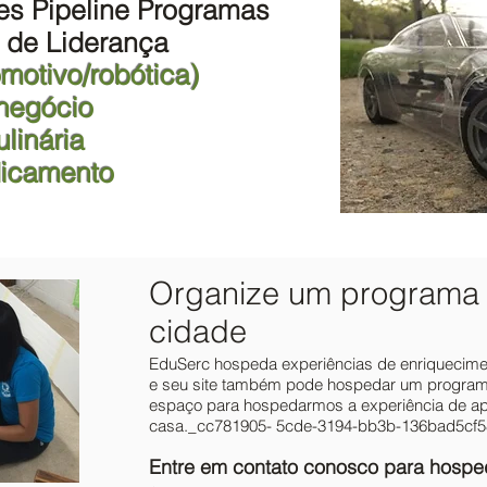
es Pipeline Programas
 de Liderança
motivo/robótica)
negócio
linária
icamento
Organize um programa 
cidade
EduSerc hospeda experiências de enriquecime
e seu site também pode hospedar um program
espaço para hospedarmos a experiência de ap
casa._cc781905- 5cde-3194-bb3b-136bad5cf
Entre em contato conosco para hosp