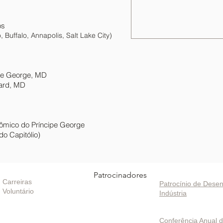
os
, Buffalo, Annapolis, Salt Lake City)
ce George, MD
ard, MD
ômico do Príncipe George
do Capitólio)
oportunidades
Patrocinadores
Patrocinando / In
Carreiras
Patrocínio de Desen
Voluntário
Indústria
Projetos / Program
Conferência Anual 