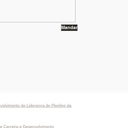
Mandar
vestindo na EduSerc
volvimento de Liderança de Pipeline da
as Especiais
de Carreira e Desenvolvimento