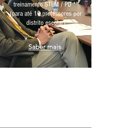
treinamento STEM / PD **
(para até 10 professores por
distrito escolar)
Saber mais
Registre-se como um dos
100 candidatos mais
inovadores da EduSerc
para admissão GRATUITA