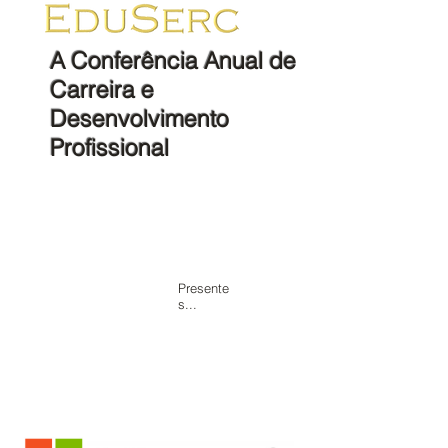
A Conferência Anual de
Carreira e
Desenvolvimento
Profissional
Casa
Visão geral
Agenda
oficinas
Showcase/Expo
Competições
Individual
Patrocinador
Presente
s...