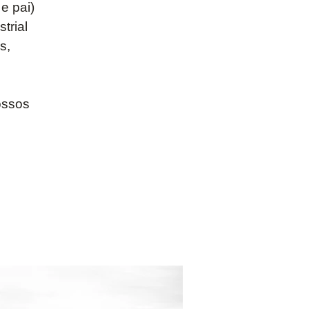
e pai)
trial
s,
ossos