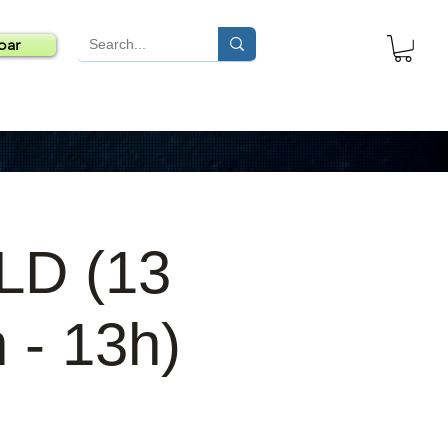
oar
LD (13
 - 13h)