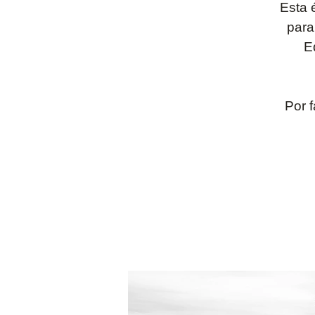
Esta 
para
E
Por f