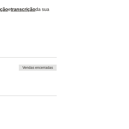
ação
e
transcrição
da sua 
Vendas encerradas