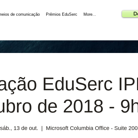
D
meios de comunicação
Prêmios EduSerc
More...
tação EduSerc IP
ubro de 2018 - 9h
sáb., 13 de out.
  |  
Microsoft Columbia Office - Suite 200