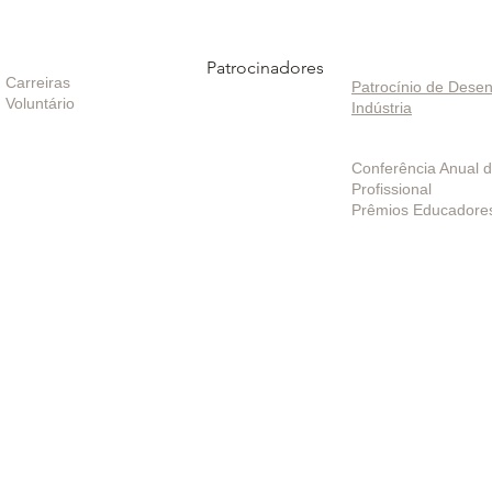
oportunidades
Patrocinadores
Patrocinando / In
Carreiras
Patrocínio de Desen
Voluntário
Indústria
Projetos / Program
Conferência Anual 
Profissional
Prêmios Educadore
Políticas
|
Contate-nos
|
Termos de uso