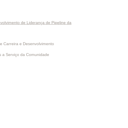
vestindo na EduSerc
volvimento de Liderança de Pipeline da
as Especiais
de Carreira e Desenvolvimento
s a Serviço da Comunidade