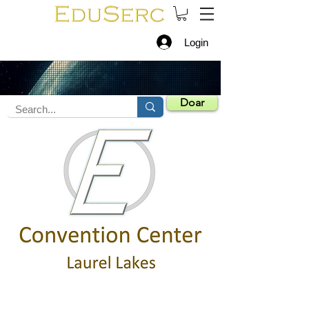
Login
Doar
Casa
Instalação
Serviços
cidade
de laurel
Reserve um espaço