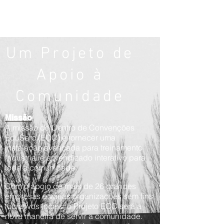
Um Projeto de
Apoio à
Comunidade
Missão
A missão do Centro de Convenções
EduSerc (ECC) é fornecer uma
instalação avançada para treinamento
industrial e aprendizado interativo para
toda a comunidade.
Com o apoio de mais de 26 grandes
empresas e várias organizações sem fins
lucrativos locais, o Projeto ECC será a
nova maneira de servir a comunidade.