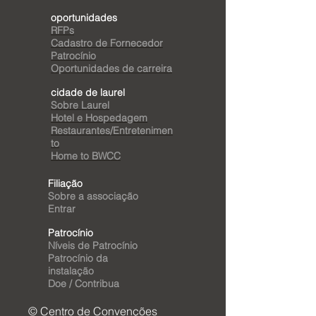
oportunidades
RFPs
Cadastro de Fornecedor
Patrocínio
Oportunidades de carreira
cidade de laurel
Sobre Laurel
Hotel e Hospedagem
Restaurantes/Entretenimen
to
Home to BWCC
Filiação
Sobre a associação
Entrar
Patrocínio
Níveis de Patrocínio
Patrocínio da
instalação
Doe / Contribua
© Centro de Convenções