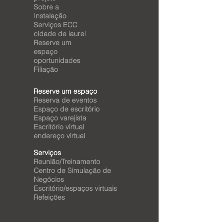
Sobre a
Instalação
Serviços ECC
cidade de laurel
Reserve um
espaço
oportunidades
Filiação
Reserve um espaço
Reserva de eventos
Espaço de escritório
Espaço varejista
Escritório virtual
endereço virtual
Serviços
Reunião/Treinamento
Centro de Simulação de
Negócios
Escritório/espaços virtuais
Refeições