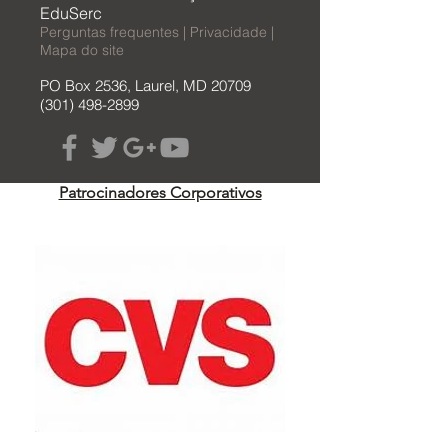
EduSerc
Perguntas frequentes | Privacidade |
Mapa do site
PO Box 2536, Laurel, MD 20709
(301) 498-2899
Patrocinadores Corporativos