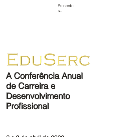
Presente
s...
Casa
Visão geral
Agenda
oficinas
Showcase/Expo
Competições
Individual
Patrocinador
A Conferência Anual
de Carreira e
Desenvolvimento
Profissional